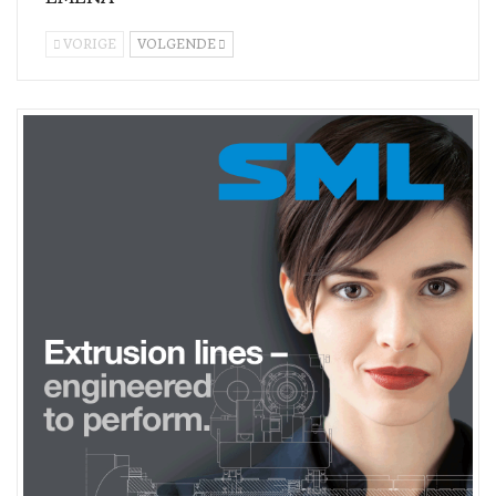
bedryfsvennootskappe soos hierdie posvat. Om hierdie
potensiaal ten volle te ontsluit, is die ontwikkeling van
VORIGE
VOLGENDE
effektiewe herwinningspaaie vir meerlaagbakke noodsaaklik
om afval te verminder en
kweekhuisgasvrystellings
te verlaag .
Paolo Cescutti, hoofverkrygingsbeampte, AMB