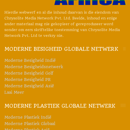
meerlaagbakke, wat bak-tot-bakherwinning moontlik maak
Hierdie webwerf en al die inhoud daarvan is die eiendom van
deur 'n ontwerp-vir-herwinning-benadering en 'n volledig
Chrysolite Media Network Pvt. Ltd. Beelde, inhoud en enige
sirkulêre oplossing
vir hoëprestasie-voedselverpakking lewer.
ander materiaal mag nie gekopieer of gereproduseer word
sonder om eers skriftelike toestemming van Chrysolite Media
www.indoramaventures.com
Network Pvt. Ltd te verkry nie.
#IndoramaVentures
#Modernplasticsindia
#Plasticsnuus
MODERNE BESIGHEID GLOBALE NETWERK
#ModernPlasticsIndiaMagazine
Moderne Besigheid Indië
#GedruktePublikasie
#GedrukteTydskrif
#Modernplasticsafrica
Moderne Besigheidsnetwerk
Moderne Besigheid Golf
Moderne Besigheid PR
Moderne Besigheid Asië
Laai Meer
MODERNE PLASTIEK GLOBALE NETWERK
Moderne Plastiek Indië
Moderne Plastiek Globaal
Moderne Plastiek Asië