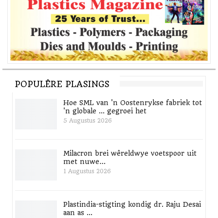
POPULÊRE PLASINGS
Hoe SML van 'n Oostenrykse fabriek tot
'n globale ... gegroei het
5 Augustus 2026
Milacron brei wêreldwye voetspoor uit
met nuwe…
1 Augustus 2026
Plastindia-stigting kondig dr. Raju Desai
aan as ...