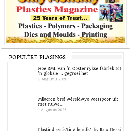
POPULÊRE PLASINGS
Hoe SML van 'n Oostenrykse fabriek tot
'n globale ... gegroei het
5 Augustus 2026
Milacron brei wêreldwye voetspoor uit
met nuwe…
1 Augustus 2026
Plastindia-stigting kondig dr. Raju Desai