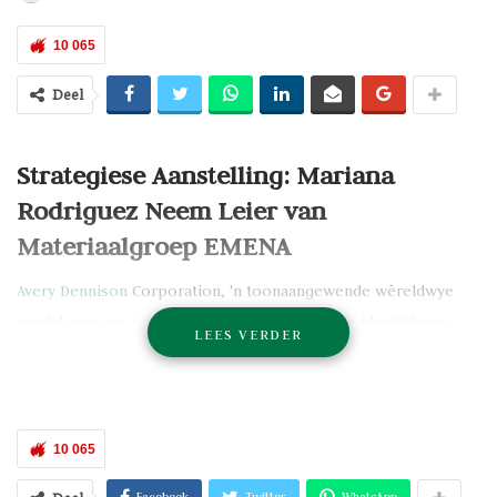
10 065
Deel
Strategiese Aanstelling: Mariana
Rodriguez Neem Leier van
Materiaalgroep EMENA
Avery Dennison
Corporation, 'n toonaangewende wêreldwye
maatskappy vir materiaalwetenskap en digitale identifikasie-
LEES VERDER
oplossings, het die bevordering van
Mariana Rodriguez
tot
visepresident en hoofbestuurder vir Materials Group EMENA
aangekondig.
10 065
In hierdie rol is Rodriguez verantwoordelik vir die
implementering van groeistrategieë
vir
Materials Group