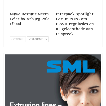
ModernePlastiekIndiëTydskrif
#GedruktePublikasie
#GedrukteTydskrif
#Moderneplastiekafrika
Nuwe Bestuur Neem
Interpack Spotlight
Leier by Arburg Pole
Forum 2026 om
Filiaal
PPWR-regulasies en
KI-geleenthede aan
te spreek
VORIGE
VOLGENDE