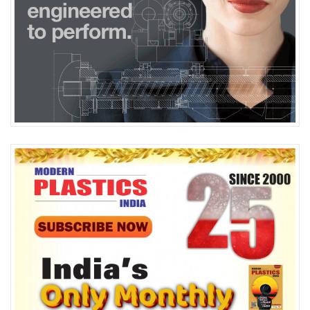
must be supplied at a constant rate with no intake limits. While
this can be accomplished either by pelletizing the waste plastic
or regrind, or by using a compacting process, these are very
energy-intensive processes and increase both capital and
operating costs. In contrast, the
ZS-B MEGAfeed
side feeder, on
display in Pavilion FG/CE07, reliably feeds recycled materials
with a bulk density as low as 20 kg/m3 into the ZSK FilCo and
other
ZSK extruders
. This allows for recycling and
compounding of lightweight, high-volume fibers and flakes at
high throughputs.
Seamless connection of bulk material handling and feeding
technology Coperion is an expert in numerous feeding
technologies that stand out with their high-accuracy and easy
handling.
Representative
of this expertise, in Pavilion FG/CE07
Coperion
will display a Coperion K-Tron K3-V200 vibratory