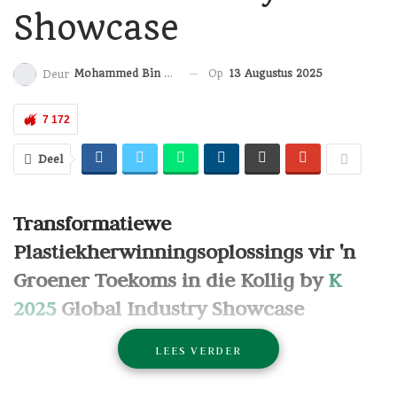
Showcase
Op
13 Augustus 2025
Mohammed Bin Sulayem Hussain
Deur
7 172
Deel
Transformatiewe
Plastiekherwinningsoplossings vir 'n
Groener Toekoms in die Kollig by
K
2025
Global Industry Showcase
Coperion
, saam met Herbold Meckesheim, sal hul kundigheid
LEES VERDER
in verskeie plastiekherwinningstoepassings aanbied by vanjaar
se K-skou in
Düsseldorf
, Duitsland (8-15 Oktober 2025). By