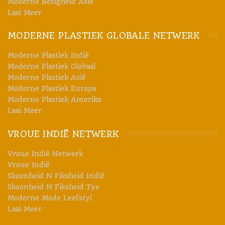
Moderne Besigheid Asië
duidelik in die effektiewe verwydering van ongewenste reuke.
Laai Meer
Gedurende die hele herwinningsproses bied Coperion verskeie
MODERNE PLASTIEK GLOBALE NETWERK
oplossings vir die betroubare deodorisering van na-
verbruikersplastiek. Reukverwydering in meganiese
Moderne Plastiek Indië
Moderne Plastiek Globaal
verwerking, devolatilisasie in die dubbelskroef-ekstruder, en
Moderne Plastiek Asië
Coperion se EcoFresh Silo-devolatilisasie-oplossings is
Moderne Plastiek Europa
beskikbaar om te waarneem. Die wisselwerking van hierdie
Moderne Plastiek Amerika
Laai Meer
tegnologieë verseker betroubaar die verlangde
produkkwaliteit.
Coperion
het onlangs die EcoFresh silo-
VROUE INDIË NETWERK
devolatilisasie by sy Herwinningsinnovasiesentrum geïnstalleer.
Daar kan kliënte verskeie reukverwyderingstegnologieë deeglik
Vroue Indië Netwerk
Vroue Indië
toets met behulp van werklike produkte onder amper-
Skoonheid N Fiksheid Indië
produksietoestande voordat hulle 'n belegging maak. Dit stel
Skoonheid N Fiksheid Tye
hulle in staat om te verseker dat die finale proses aan alle
Moderne Mode Leefstyl
Laai Meer
kwaliteitsvereistes voldoen.