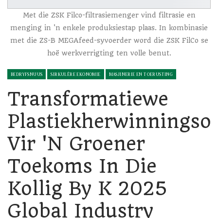
Met die ZSK Filco-filtrasiemenger vind filtrasie en
menging in 'n enkele produksiestap plaas. In kombinasie
met die ZS-B MEGAfeed-syvoerder word die ZSK FilCo se
hoë werkverrigting ten volle benut.
BEDRYFSNUUS
SIRKULÊRE EKONOMIE
MASJINERIE EN TOERUSTING
Transformatiewe
Plastiekherwinningso
Vir 'n Groener
Toekoms In Die
Kollig By K 2025
Global Industry