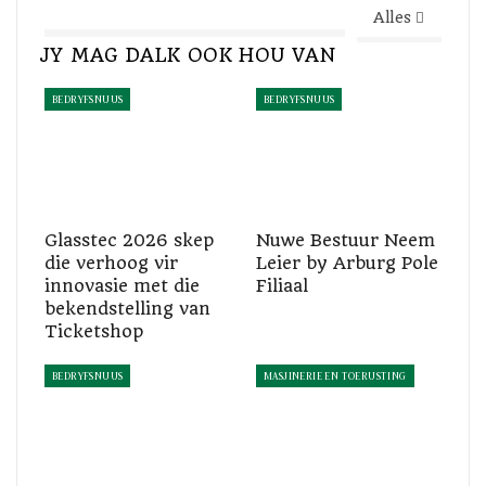
Alles
JY MAG DALK OOK HOU VAN
BEDRYFSNUUS
BEDRYFSNUUS
Glasstec 2026 skep
Nuwe Bestuur Neem
die verhoog vir
Leier by Arburg Pole
innovasie met die
Filiaal
bekendstelling van
Ticketshop
Coperion K-Tron K3 vibrerende
voerders is toegerus met 'n unieke
aandryfstelsel en is geskik vir die
BEDRYFSNUUS
MASJINERIE EN TOERUSTING
hoogs akkuraate voeding van
herwinningsmateriaal.
Hoë werkverrigting met behulp van ZSK FilCo met ZS-B
MEGAfeed