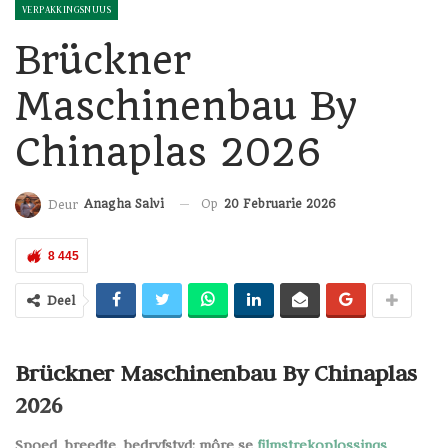
VERPAKKINGSNUUS
Brückner
Maschinenbau By
Chinaplas 2026
Op
20 Februarie 2026
Anagha Salvi
Deur
8 445
Deel
Brückner Maschinenbau By Chinaplas
2026
Spoed, breedte, bedryfstyd: môre se
filmstrekoplossings