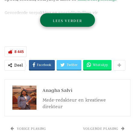
Gevorderde verpakking en
spesialiteitsfilms
vir
LEES VERDER
doeltreffendheid en die hoogste gehalte
Brückner Maschinenbau
sal sy nuutste filmstrektegnologieë by
Chinaplas 2026
in Sjanghai (Haal 2.1, Stand G54) ten toon stel,
wat die maatskappy se unieke kombinasie van hoë uitset, lae
8 445
produksiekoste en uitsonderlike doeltreffendheid beklemtoon.
Facebook
Twitter
WhatsApp
Deel
BOPP – Hoë Uitset en Toekomsbestande Konsepte
Brückner se BOPP-tegnologie
kombineer 'n produksiespoed
Anagha Salvi
van 700 m/min, 'n lynwydte van 10,4 m en 'n uitset van 10 t/h,
Mede-redakteur en kreatiewe
wat 'n wye reeks hoëgehalte-
verpakkingsoplossings
moontlik
direkteur
maak .
Hierdie prestasieprofiel verseker beide hoë doeltreffendheid
VORIGE PLASING
VOLGENDE PLASING
en buigsaamheid vir filmprodusente.