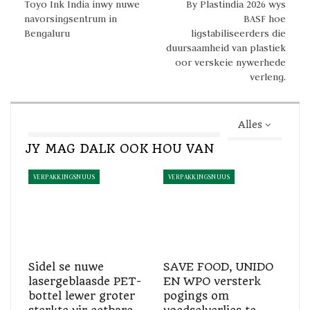
Toyo Ink India inwy nuwe
By Plastindia 2026 wys
navorsingsentrum in
BASF hoe
Vooruitskouend gaan Brückner 'n 12 m
BOPP-
Bengaluru
ligstabiliseerders die
duursaamheid van plastiek
filmstreklyn
bekendstel wat vir die Chinese mark aangepas is.
oor verskeie nywerhede
Hierdie volgende generasie lyn stel nuwe bedryfsmaatstawwe in
verleng.
produktiwiteit, doeltreffendheid en kwaliteit vir
kommoditeitsfilmproduksie.
Alles
Deur die laagste spesifieke beleggings- en produksiekoste vir
JY MAG DALK OOK HOU VAN
filmprodusente
te lewer , verteenwoordig dit 'n hoogs
aantreklike en toekomsbestande toetrede tot die volgende
VERPAKKINGSNUUS
VERPAKKINGSNUUS
generasie BOPP-produksie.
Sidel se nuwe
SAVE FOOD, UNIDO
lasergeblaasde PET-
EN WPO versterk
bottel lewer groter
pogings om