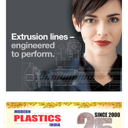
Gedrewe deur
volhoubaarheid
en
herwinningsteikens
, het
Brückner 'n reeds beproefde biax-lynuitleg ontwikkel om
BOPE-HD-films te vervaardig. In kombinasie met PE-geblaasde
films of selfs BOPE-LLD-films, maak dit 100%
PE-
monomateriaalverpakking
moontlik .
Met hierdie nuwe lynuitleg kan hoër digtheid en laer MI PE-
grade geproduseer word.