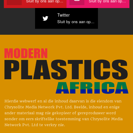
Sluit by ons aan op YouTube
Sluit by ons aan op Instagram
stroomversamelaarfilms
Twitter
Sedert dekades is
Brückner se biax-lyne
vir kapasitorfilms, en
Sluit by ons aan op Twitter
onlangs ook vir saamgestelde stroomkollektorfilms, die
maatstaf vir filmkwaliteit en
prosesstabiliteit
. Die LISIM-
tegnologie vir gelyktydige strek sowel as opeenvolgende lyne
maak die produksie van uiters dun films van tot 2 μm moontlik
vir die hoogste energiedigtheid in EV-toepassings, sowel as
dikker films
in die reeks van 6.8-12 μm vir HVDC in
kragtransmissie, wind- en sonkragomsetters en allerhande
ander elektriese kapasitortoepassings.
Hierdie webwerf en al die inhoud daarvan is die eiendom van
Chrysolite Media Network Pvt. Ltd. Beelde, inhoud en enige
ander materiaal mag nie gekopieer of gereproduseer word
sonder om eers skriftelike toestemming van Chrysolite Media
Network Pvt. Ltd te verkry nie.