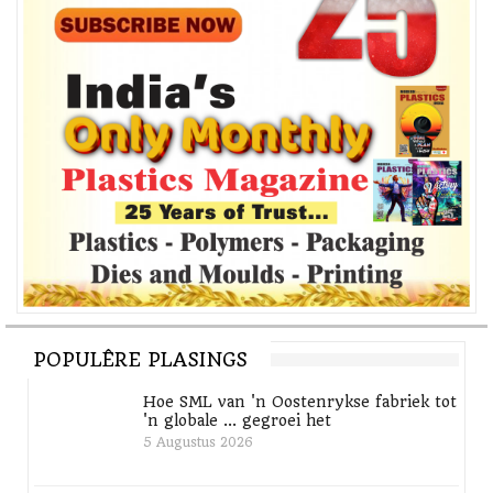
BOPET – Superieure Produktiwiteit vir Verpakkingsfilms
Vir die hoogste produktiwiteit en doeltreffendheid bied
Brückner
BOPET-lyne vir verpakkingstoepassings
met 'n
superieure produksiespoed van tot 700 m/min, vergemaklik
deur moderne kettingbaanstelsels.
Die
glykettingbaanstelsel FOK 8.8
maak 'n produksiespoed van
tot 700 m/min moontlik en is geoptimaliseer vir 'n filmdikte van
POPULÊRE PLASINGS
tot 36 μm. Verdere unieke kenmerke is die verminderde
Hoe SML van 'n Oostenrykse fabriek tot
meganiese kompleksiteit, en dus laer
'n globale ... gegroei het
onderhoudspogings/koste wat lei tot die laagste moontlike
5 Augustus 2026
bedryfskoste.