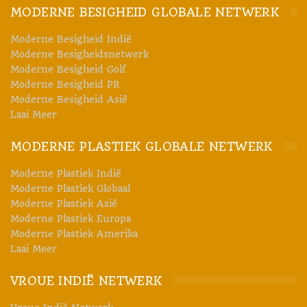
MODERNE BESIGHEID GLOBALE NETWERK
Moderne Besigheid Indië
Moderne Besigheidsnetwerk
Moderne Besigheid Golf
Moderne Besigheid PR
Moderne Besigheid Asië
Laai Meer
Spesialiteitsfilmlyne – Innoverende hoëprestasieplastiek
MODERNE PLASTIEK GLOBALE NETWERK
Brückner Maschinenbau
bied ook hoogs aangepaste
produksieoplossings vir gevorderde hoëprestasieplastiek soos
Moderne Plastiek Indië
Moderne Plastiek Globaal
PTFE, PI, PPS en ander. 'n Besondere hoogtepunt is die
Moderne Plastiek Asië
Transverse Direction Orienter (TDO)
, wat betroubaar werk by
Moderne Plastiek Europa
prosestemperature van meer as 400°C, wat maksimum stabiliteit
Moderne Plastiek Amerika
Laai Meer
en presisie verseker, selfs onder uiterste termiese toestande.
Om aan die groeiende vraag in Asië te voldoen, word nog 'n
VROUE INDIË NETWERK
PTFE-filmproduksielyn
wat spesifiek vir die Chinese mark