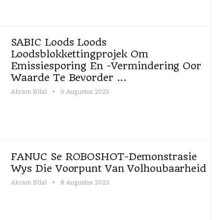
SABIC Loods Loods
Loodsblokkettingprojek Om
Emissiesporing En -vermindering Oor
Waarde Te Bevorder ...
Akram Bilal
9 Augustus 2023
FANUC Se ROBOSHOT-Demonstrasie
Wys Die Voorpunt Van Volhoubaarheid
Akram Bilal
8 Augustus 2023