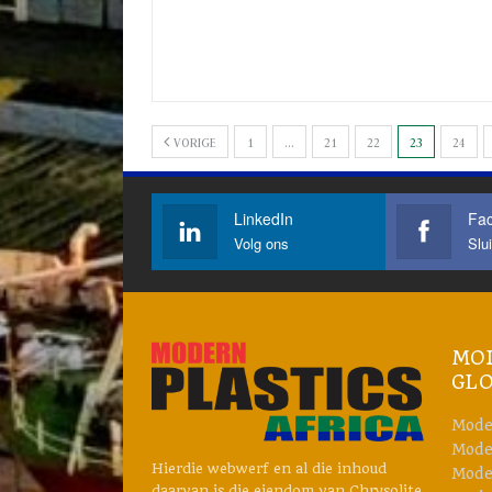
VORIGE
1
…
21
22
23
24
LinkedIn
Fa
Volg ons
Sluit
MOD
GL
Mode
Mode
Hierdie webwerf en al die inhoud
Mode
daarvan is die eiendom van Chrysolite