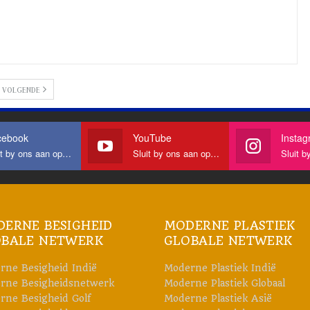
VOLGENDE
cebook
YouTube
Insta
 by ons aan op Facebook
Sluit by ons aan op YouTube
Sluit by o
ERNE BESIGHEID
MODERNE PLASTIEK
OBALE NETWERK
GLOBALE NETWERK
rne Besigheid Indië
Moderne Plastiek Indië
rne Besigheidsnetwerk
Moderne Plastiek Globaal
rne Besigheid Golf
Moderne Plastiek Asië