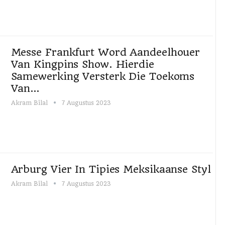
Messe Frankfurt Word Aandeelhouer
Van Kingpins Show. Hierdie
Samewerking Versterk Die Toekoms
Van…
Akram Bilal
7 Augustus 2023
Arburg Vier In Tipies Meksikaanse Styl
Akram Bilal
7 Augustus 2023