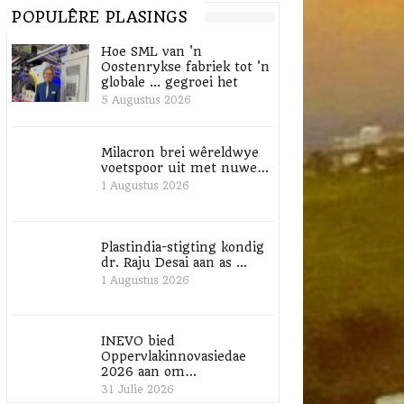
POPULÊRE PLASINGS
Hoe SML van 'n
Oostenrykse fabriek tot 'n
globale ... gegroei het
5 Augustus 2026
Milacron brei wêreldwye
voetspoor uit met nuwe…
1 Augustus 2026
Plastindia-stigting kondig
dr. Raju Desai aan as ...
1 Augustus 2026
INEVO bied
Oppervlakinnovasiedae
2026 aan om…
31 Julie 2026