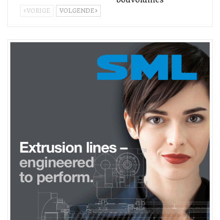
Die nuwe
AWP-CLFQ-plaat
is onthul en gesertifiseer voor Asahi
VORIGE
VOLGENDE
se vennote en kliënte tydens die AWP Days 2025 in
Japan
, 'n
tegnologiegeleentheid wat Asahi se Solvent ZERO-padkaart
vertoon. Drukmonsters is ook vroeër hierdie maand by Allstein
se Automation Open House besigtig, waar die plaat beïndruk
het met hoëdigtheid-wit kleure, sterk vaste stowwe en
uitstekende vervaag tot nul op komplekse substrate. Na die
sertifisering het Asahi Photoproducts 'n beheerde kommersiële
uitrol van AWP-CLFQ vir kwaliteitsgedrewe omsetters
wêreldwyd
begin , ondersteun deur Esko en plaaslike Asahi-
verspreidingsvennote. Breër beskikbaarheid sal volg namate
produksiekapasiteit skaal.