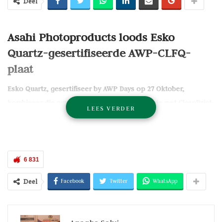
Deel
Asahi Photoproducts loods Esko
Quartz-gesertifiseerde AWP-CLFQ-
plaat
Esko Quartz, gesertifiseer by AWP Days op 27 Oktober,
kombineer die nuwe AWP-CLFQ Quartz-presisie met CleanPrint-
LEES VERDER
produktiwiteit om diepdrukvlak-gehalte in 'n oplosmiddelvrye
flexoplaat te lewer.
Asahi Photoproducts
het vandag die amptelike bekendstelling
6 831
van sy nuwe AWP-CLFQ-waterwasplaat aangekondig. Die
sertifiseringsoorhandiging deur Esko het op 27 Oktober
Facebook
Twitter
WhatsApp
Deel
plaasgevind tydens AWP Days 2025 in
Japan
, wat amptelik
bevestig dat AWP-CLFQ die eerste oplosmiddelvrye plaat is wat