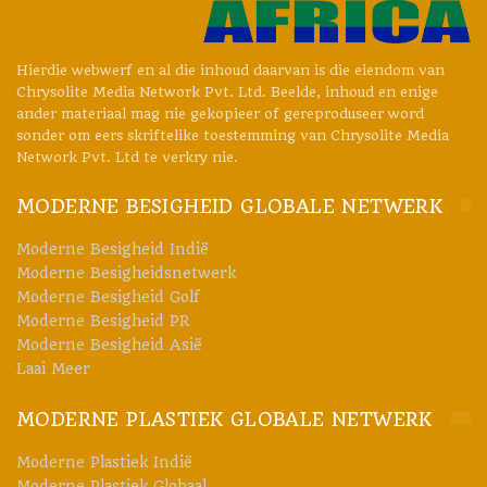
flexodrukwerk. AWP-CLFQ toon uitstekende prestasie met die
nuutste poliuretaan (PU) oplosmiddel- en water-gebaseerde
Hierdie webwerf en al die inhoud daarvan is die eiendom van
inkontwikkelings in die bedryf. Die effens kleweriger
Chrysolite Media Network Pvt. Ltd. Beelde, inhoud en enige
ander materiaal mag nie gekopieer of gereproduseer word
inkbindmiddel laat geen inkreste op die plaat nie, danksy Asahi
sonder om eers skriftelike toestemming van Chrysolite Media
se ou
CleanPrint-oppervlakenergietegnologie
.
Network Pvt. Ltd te verkry nie.
www.asahi-photoproducts.com
MODERNE BESIGHEID GLOBALE NETWERK
#
asahi-fotoprodukte
#interpack
#drupa
Moderne Besigheid Indië
Moderne Besigheidsnetwerk
#Moderneplastiekindie
#Plastieknuus
Moderne Besigheid Golf
#ModernePlastiekIndiëTydskrif
Moderne Besigheid PR
#GedruktePublikasie
#GedrukteTydskrif
Moderne Besigheid Asië
#Moderneplastieksafrica
Laai Meer
MODERNE PLASTIEK GLOBALE NETWERK
Moderne Plastiek Indië
Moderne Plastiek Globaal