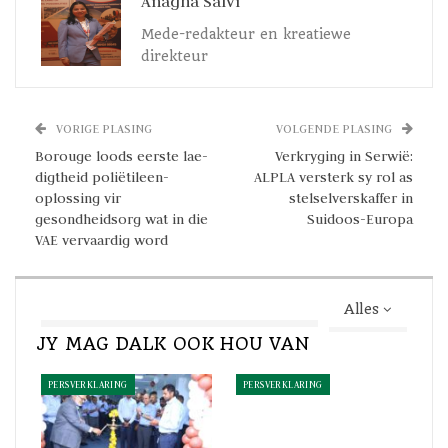
Anagha Salvi
vir Esko Quartz-beeldvorming gesertifiseer is. Die nuwe plaat
kombineer pikselvlak-presisie met CleanPrint-produktiwiteit
Mede-redakteur en kreatiewe
en volhoubaarheidsvoordele om omsetters te help om grafiese
direkteur
kwaliteit in
fleksografiese drukwerk
te bereik .
VORIGE PLASING
VOLGENDE PLASING
Borouge loods eerste lae-
Verkryging in Serwië:
digtheid poliëtileen-
ALPLA versterk sy rol as
oplossing vir
stelselverskaffer in
gesondheidsorg wat in die
Suidoos-Europa
VAE vervaardig word
Alles
JY MAG DALK OOK HOU VAN
Hoofbestuurder Flexo-besigheidseenheid, Esko, en Aki
Kato, Senior Hoofbestuurder, Fotoprodukte-afdeling.
PERSVERKLARING
PERSVERKLARING
AWP-CLFQ is 'n mylpaal in
hoë-end fleksografie
. Die plaat is
ontwerp vir Esko Quartz-sifting en is ook versoenbaar met