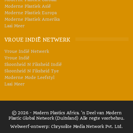
Moderne Plastiek Asië
Moderne Plastiek Europa
Moderne Plastiek Amerika
Laai Meer
VROUE INDIË NETWERK
Vroue Indië Netwerk
Vroue Indië
Skoonheid N Fiksheid Indië
Skoonheid N Fiksheid Tye
Moderne Mode Leefstyl
Laai Meer
© 2026 - Modern Plastics Africa. 'n Deel van Modern
Plastic Global Network (Duitsland) Alle regte voorbehou.
Webwerf-ontwerp:
Chrysolite Media Network Pvt. Ltd.