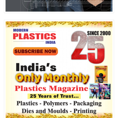
Die Esko Quartz-gehaltesertifikaat is
amptelik in Oktober 2025 aan Asahi Kasei
toegeken vir die AWP-CLFQ-plaat.
Oorsig van tegniese hoogtepunte:
Plaattipe: AWP-CLFQ –
waterwasplaat
Dikte: 1.14 mm beskikbaar; 1.7 mm onder ontwikkeling
Sertifisering: Amptelik Esko Quartz-gesertifiseer (27
2025
Oktober
)
Versoenbare siftings: Esko Quartz, Esko Crystal MCWSI en