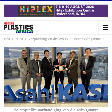
Tuis
Nuus
Verpakking en drukwerk
Verpakkingsnuus
Die amptelike oorhandiging van die Esko Quartz-