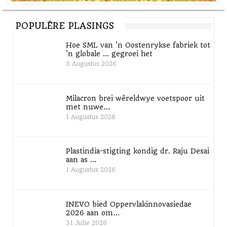
ander stogastiese siftings.
Werkverrigting: Gravure-tipe kwaliteit: skerp
POPULÊRE PLASINGS
hoogtepunte, gladde vignettes tot nul, digte vaste
Hoe SML van 'n Oostenrykse fabriek tot
stowwe
'n globale ... gegroei het
Teikentoepassings: Buigsame verpakking; ook sterk in
5 Augustus 2026
smal web UV flexo
Produktiwiteit: CleanPrint-tegnologie verminder
Milacron brei wêreldwye voetspoor uit
drukstoppe en verbeter OEE. Dit is ook van toepassing
met nuwe…
1 Augustus 2026
op die nuutste inkontwikkelings in buigsame verpakking,
insluitend
PU-hars-gebaseerde oplosmiddelink
en water-
gebaseerde ink.
Plastindia-stigting kondig dr. Raju Desai
aan as ...
1 Augustus 2026
INEVO bied Oppervlakinnovasiedae
2026 aan om…
31 Julie 2026