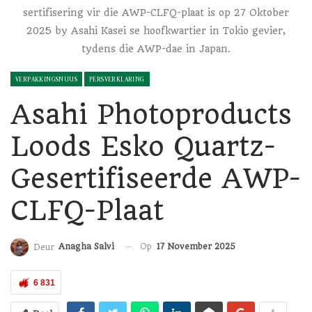
sertifisering vir die AWP-CLFQ-plaat is op 27 Oktober
2025 by Asahi Kasei se hoofkwartier in Tokio gevier,
tydens die AWP-dae in Japan.
VERPAKKINGSNUUS
PERSVERKLARING
Asahi Photoproducts
Loods Esko Quartz-
Gesertifiseerde AWP-
CLFQ-Plaat
Op
17 November 2025
Anagha Salvi
Deur
6 831